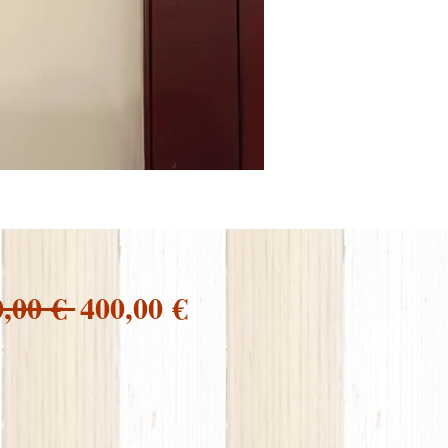
Prezzo
Prezzo
0,00 € 
400,00 €
regolare
scontato