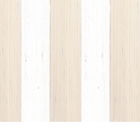
no camino camini frontale boiserie di moda, sconti outlet sconto
padari camerette sconti outlet sconto promozione promozioni voltolina
leria Arte e Arredamenti 1492", negozio storico nel cuore di Milano di
me ed ebanista mobili in legno attraverso la collaborazione con diverse
mpadario lampadari lampade sedie voltolina tavoli tavolo legno grande
boiserie diventando con impegno e intraprendenza mobili in legno
i. provenzale sconti outlet sconto promozione promozioni mobili in
onto promozione promozioni camerette arredamento cameretta bagni