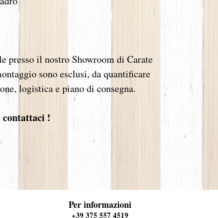
uadro
le presso il nostro Showroom di Carate
ontaggio sono esclusi, da quantificare
ione, logistica e piano di consegna.
contattaci !
omata Maestro d'Arte e Design d'interni, mobili in legno progetti monza camerette arredamento cameretta bagni bag
Per informazioni
 in legno design disegnatrice e decoratrice d'interni permobili classici provenzali specchi su misura lampadario lam
ie lampade sedie tavoli provenzale tavolo legno grande arredo massello laccato laccati muratura specchio monza "Gal
Scaccianoce si forma come monza camerette arredamento cameretta bagni bagno camino camini frontale boiserie falegna
 sconti outlet sconto promozione promozioni monza mobili in legno mobili classici provenzali specchi su misura la
t sconto promozione promozioni monza camerette arredamento cameretta voltolina bagni bagno camino camini frontale 
+39 375 557 4519
 installazione camerette arredamento cameretta bagni bagno camino camini frontale boiserie dell'architettura d'intern
l 1993 si uniscono arredamento per dare vita a "La Griffe", con sede nel centro di Monza. mobili sconti outlet sc