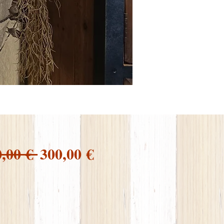
Prezzo
Prezzo
0,00 € 
300,00 €
regolare
scontato