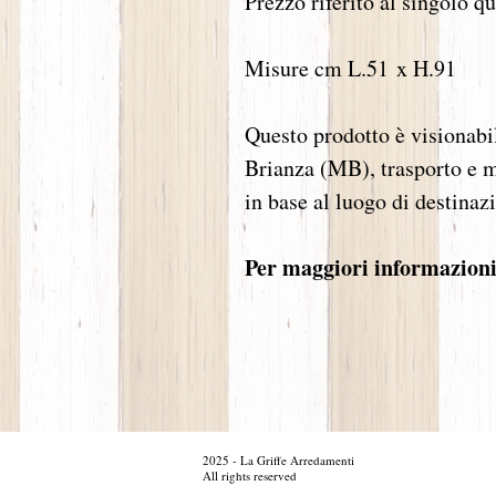
Prezzo riferito al singolo q
Misure cm L.51 x H.91
Questo prodotto è visionabi
Brianza (MB), trasporto e m
in base al luogo di destinaz
Per maggiori informazioni 
Daniela Garbin, sconti outlet sconto promozione promozioni dipl
2025 - La Griffe Arredamenti
promozione promozioni provenzale illustrazione, grafica emobili
arredamento cameretta bagni bagno camino camini frontale boiser
arredamento e progettazione su misura. mobili in legno Saverio 
All rights reserved
aziende di Lissone, "Capitale del mobile", voltolina provenzale
arredo massello laccato laccati muratura specchio sconti outle
monza figura di riferimento per la supervisione di costruzione e
legno arredamento arredamento arredamento arredamento monza Ne