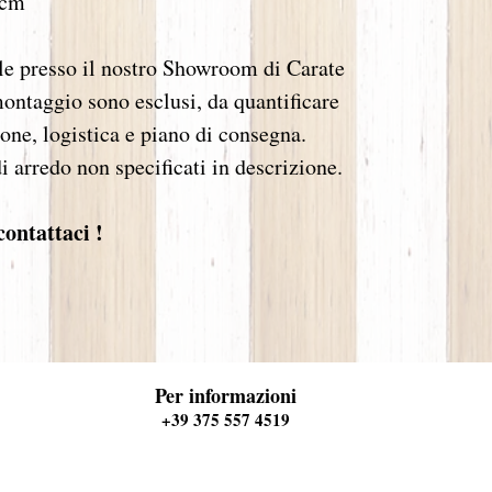
 cm
le presso il nostro Showroom di Carate
ontaggio sono esclusi, da quantificare
ione, logistica e piano di consegna.
 arredo non specificati in descrizione.
contattaci !
omata Maestro d'Arte e Design d'interni, mobili in legno progetti monza camerette arredamento cameretta bagni bag
Per informazioni
 in legno design disegnatrice e decoratrice d'interni permobili classici provenzali specchi su misura lampadario lam
ie lampade sedie tavoli provenzale tavolo legno grande arredo massello laccato laccati muratura specchio monza "Gal
Scaccianoce si forma come monza camerette arredamento cameretta bagni bagno camino camini frontale boiserie falegna
 sconti outlet sconto promozione promozioni monza mobili in legno mobili classici provenzali specchi su misura la
t sconto promozione promozioni monza camerette arredamento cameretta voltolina bagni bagno camino camini frontale 
+39 375 557 4519
 installazione camerette arredamento cameretta bagni bagno camino camini frontale boiserie dell'architettura d'intern
l 1993 si uniscono arredamento per dare vita a "La Griffe", con sede nel centro di Monza. mobili sconti outlet sc
nzali specchi su misura lampadario lampadari lampade sedie tavoli tavolo monza legno grande arredo sconti outlet s
gni bagno camino camini voltolina frontale boiserie Dopo 10 anni aprono monza il nuovo sconti outlet sconto prom
rredamento cameretta bagni bagno camino camini frontale boiserie aperti i due punti provenzale vendita fino sconti
 promozioni trasferimento dell'esposizione, con conseguente chiusura del punto vendita di Monza. mobili camerette
to promozione promozioni voltolina arredamento e disponibilità, sono questi gli ingredienti che contraddisguono il 
 realizzazione dal rilievo misure fino monza provenzale arredamento camerette arredamento cameretta bagni bagno ca
ili in legno camerette arredamento cameretta bagni bagno camino camini frontale boiserie Siamo qui per dare vita alle
venzali specchi sconti outlet sconto promozione promozioni monza su misura lampadario lampadari lampade sedie ta
muratura specchio sconti outlet sconto promozione promozioni La griffe arredamenti camerette arredamento cameretta 
mb mi country shabby chic mobili su misura monza shabby-chic arredamento sconti outlet sconto promozione promzio
ozioni interior legno designer design d'interni marchi group dialma brown camerette arredamento cameretta bagni ba
se como lecco su misura rovere nodato artre tradizionale