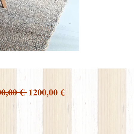
Prezzo
Prezzo
00,00 € 
1200,00 €
regolare
scontato