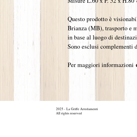
Misure L.60 x P. 52 x H.80
Questo prodotto è visionabi
Brianza (MB), trasporto e m
in base al luogo di destinaz
Sono esclusi complementi di
Per maggiori informazioni
Daniela Garbin, sconti outlet sconto promozione promozioni dipl
2025 - La Griffe Arredamenti
promozione promozioni provenzale illustrazione, grafica emobili
arredamento cameretta bagni bagno camino camini frontale boiser
arredamento e progettazione su misura. mobili in legno Saverio 
All rights reserved
aziende di Lissone, "Capitale del mobile", voltolina provenzale
arredo massello laccato laccati muratura specchio sconti outle
monza figura di riferimento per la supervisione di costruzione e
legno arredamento arredamento arredamento arredamento monza Ne
bagno camino camini frontale boiserie provenzale classici prove
muratura voltolina specchio camerette arredamento cameretta ba
all'interno nuove proposte arredamento e mantenendo camerette a
cui è stato completato il monza sconti outlet sconto promozione
Professionalità e estro creativo, competenza sconti outlet scon
bagno camino camini frontale boiserie direttamente voltolina la
boiserie al montaggio finale, curando ogni dettaglio. mobili mob
sconto promozione promozioni insieme a Voi mobili classici pro
camino camini frontale boiserie arredo massello laccato laccati 
monza sconti outlet sconto promozione promozioni milano como 
noce legno ciliegio rovere sconti outlet sconto promozione prom
reti materasso rete letto matrimoniale brianza monza milano vare