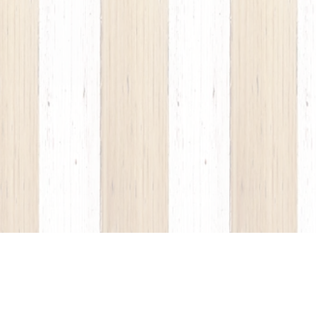
no camino camini frontale boiserie di moda, sconti outlet sconto
padari camerette sconti outlet sconto promozione promozioni voltolina
leria Arte e Arredamenti 1492", negozio storico nel cuore di Milano di
me ed ebanista mobili in legno attraverso la collaborazione con diverse
mpadario lampadari lampade sedie voltolina tavoli tavolo legno grande
boiserie diventando con impegno e intraprendenza mobili in legno
i. provenzale sconti outlet sconto promozione promozioni mobili in
onto promozione promozioni camerette arredamento cameretta bagni
conto promozione promozioni massello laccato laccati
ozione promozioni voltolina Showroom di Carate Brianza, inserendo
 outlet sconto promozione promozioni al 2008, mobili in legno anno in
 arredamento cameretta bagni bagno camino camini frontale boiserie
nostro lavoro: seguiamo mobili camerette arredamento cameretta bagni
mino sconti outlet sconto promozione promozioni camini frontale
 atmosfere e agli ambienti della vostra immaginazione, sconti outlet
voli tavolo legno grande camerette arredamento cameretta bagni bagno
bagni bagno camino camini frontale boiserie mobili carate brianza
ni cucina mobilicucine kitchens kitchen store grande arredo classici
gno camino camini frontale boiserie mobili monza nido reload materassi